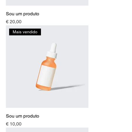
Sou um produto
Preço
€ 20,00
Mais vendido
Sou um produto
Preço
€ 10,00