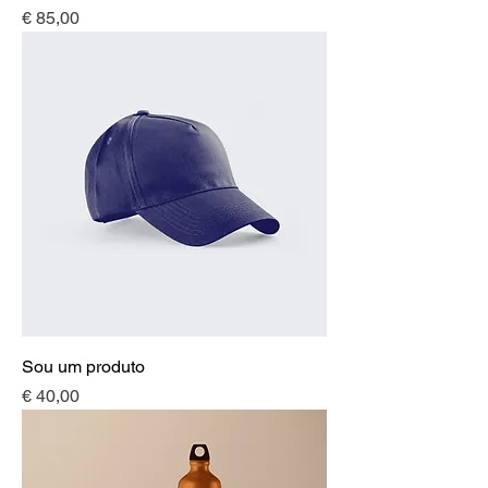
Preço
€ 85,00
Sou um produto
Preço
€ 40,00